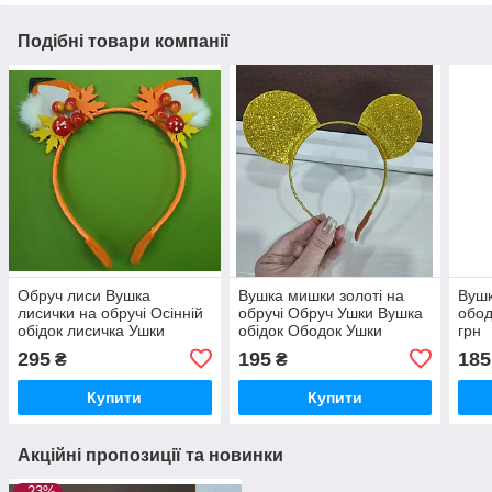
Подібні товари компанії
Обруч лиси Вушка
Вушка мишки золоті на
Вушк
лисички на обручі Осінній
обручі Обруч Ушки Вушка
обод
обідок лисичка Ушки
обідок Ободок Ушки
грн
Лисички на обруче Обруч
золото Новорічний обруч є
295
195
185
₴
₴
с ушками Лисичка
дорослі і дитячі
Купити
Купити
Акційні пропозиції та новинки
–23%