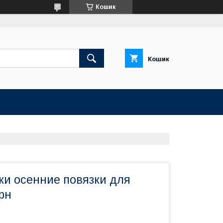
Кошик
Кошик
зки осенние повязки для
рн