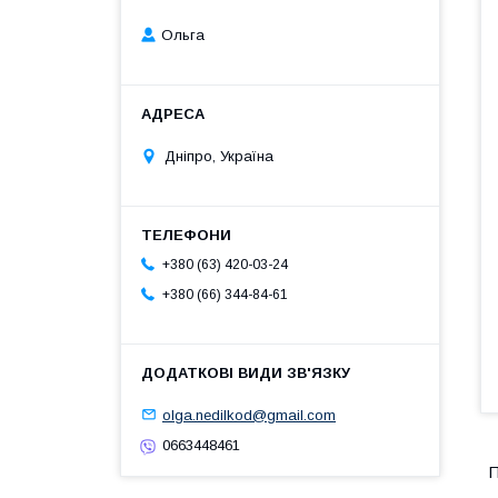
Ольга
Дніпро, Україна
+380 (63) 420-03-24
+380 (66) 344-84-61
olga.nedilkod@gmail.com
0663448461
П