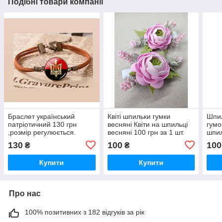
Подібні товари компанії
Браслет український
Квіті шпильки гумки
Шпил
патріотичний 130 грн
весняні Квіти на шпильці
гумо
,розмір регулюється.
весняні 100 грн за 1 шт.
шпил
130
100
100
₴
₴
Купити
Купити
Про нас
100% позитивних з 182 відгуків за рік