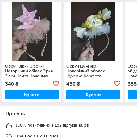
Обруч Зірки Зірочки
Обруч Цукерки
Обру
Новорічний обідок Зірка
Новорічний ободок
обід
Зірки Ночка Ноченька
Цукерка Конфета
Ноче
Рожева Звезда Ободок
Конфетка Конфетки
коро
340
450
385
₴
₴
Звездочки Звезда
Новогодний обруч
Звез
Купити
Купити
Про нас
100% позитивних з 182 відгуків за рік
Працює з 02.11.2021