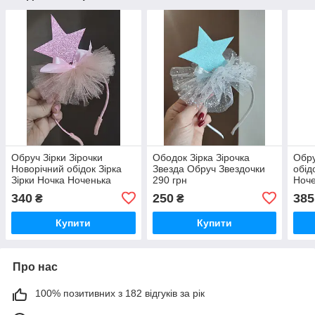
Обруч Зірки Зірочки
Ободок Зірка Зірочка
Обру
Новорічний обідок Зірка
Звезда Обруч Звездочки
обід
Зірки Ночка Ноченька
290 грн
Ноче
Рожева Звезда Ободок
коро
340
250
385
₴
₴
Звездочки Звезда
Звез
Купити
Купити
Про нас
100% позитивних з 182 відгуків за рік