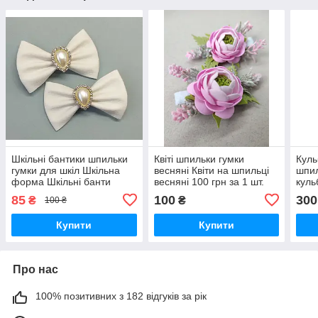
Шкільні бантики шпильки
Квіті шпильки гумки
Куль
гумки для шкіл Шкільна
весняні Квіти на шпильці
шпил
форма Шкільні банти
весняні 100 грн за 1 шт.
куль
Шкільний бант для
200 
85
100
300
₴
₴
100 ₴
родчинки 85 грн шт.
Купити
Купити
Про нас
100% позитивних з 182 відгуків за рік