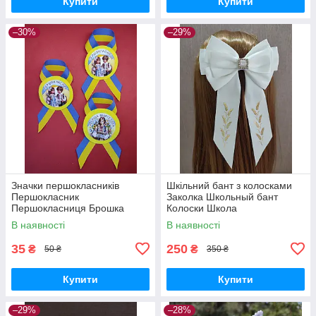
Купити
Купити
–30%
–29%
Значки першокласників
Шкільний бант з колосками
Першокласник
Заколка Школьный бант
Першокласниця Брошка
Колоски Школа
перше вересня Брошки
Першокласниця Перший клас
В наявності
В наявності
першокласників
Перше вересня
35
250
₴
₴
50 ₴
350 ₴
Купити
Купити
–29%
–28%