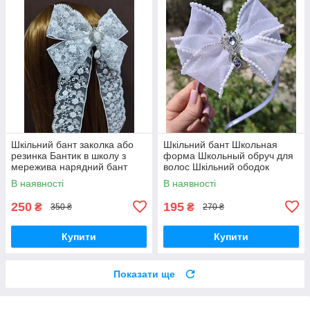
Шкільний бант заколка або
Шкільний бант Школьная
резинка Бантик в школу з
форма Школьный обруч для
мережива нарядний бант
волос Шкільний ободок
білий 15"25 розмір можна
Обруч для дівчинки для
В наявності
В наявності
обрати
школи
250
195
₴
₴
350 ₴
270 ₴
Купити
Купити
Показати ще