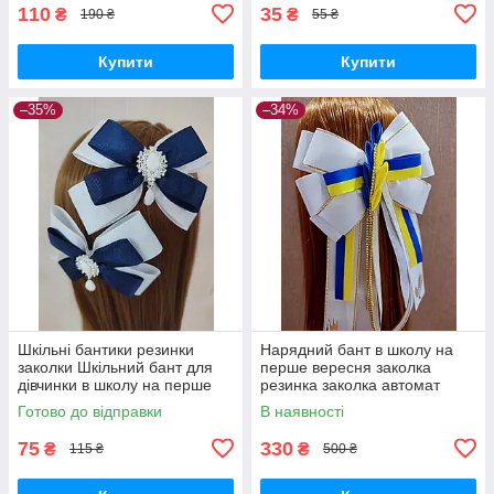
110
35
₴
₴
190 ₴
55 ₴
Купити
Купити
–35%
–34%
Шкільні бантики резинки
Нарядний бант в школу на
заколки Шкільний бант для
перше вересня заколка
дівчинки в школу на перше
резинка заколка автомат
вересня
брошка Шкільний бантик з
Готово до відправки
В наявності
колосками
75
330
₴
₴
115 ₴
500 ₴