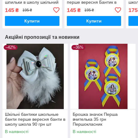
шпильки в школу шкільний
перше вересня Бантик в
школ
одяг Шкільний бант
школу
вере
145
145
175
₴
₴
195 ₴
195 ₴
Шкільні банти
175 
Купити
Купити
Акційні пропозиції та новинки
–42%
–36%
Шкільні бантики школьные
Брошка значок Перша
банти перше вересня банти в
вчителька 35 грн
школу школа 90 грн шт
Першокласник
Першокласниця
В наявності
В наявності