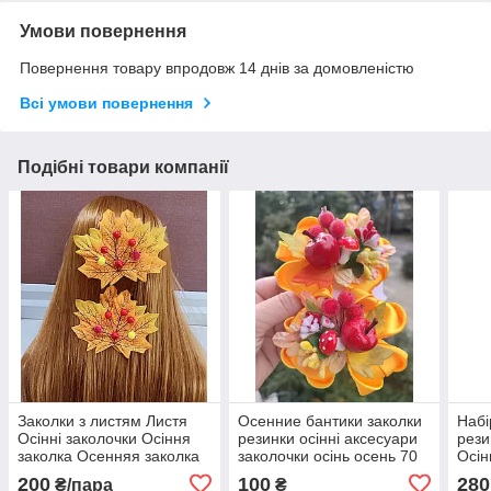
Умови повернення
Повернення товару впродовж 14 днів за домовленістю
Всі умови повернення
Подібні товари компанії
Заколки з листям Листя
Осенние бантики заколки
Набі
Осінні заколочки Осіння
резинки осінні аксесуари
рези
заколка Осенняя заколка
заколочки осінь осень 70
Осін
крокодил Осенние заколки
грн шт
рези
200
100
280
₴/пара
₴
резинки Осінь
лис