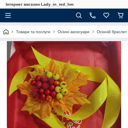
Інтернет магазин Lady_in_red_hm
Товари та послуги
Осінні аксесуари
Осінній браслет