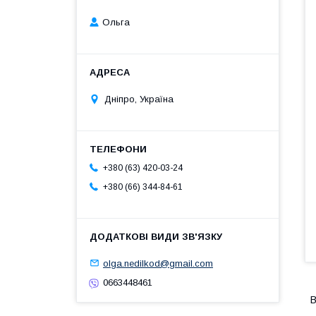
Ольга
Дніпро, Україна
+380 (63) 420-03-24
+380 (66) 344-84-61
olga.nedilkod@gmail.com
0663448461
В