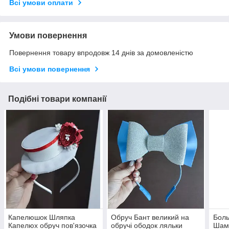
Всі умови оплати
Умови повернення
Повернення товару впродовж 14 днів за домовленістю
Всі умови повернення
Подібні товари компанії
Капелюшок Шляпка
Обруч Бант великий на
Боль
Капелюх обруч пов'язочка
обручі ободок ляльки
Шамп