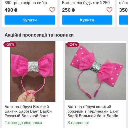
390 грн, колір на вибір
Бант, колір будь-який 250
с ба
грн
для 
490
250
350
₴
₴
дівч
Купити
Купити
Акційні пропозиції та новинки
–29%
–24%
Бант на обручі Великий
Бант на обручі великий
Бантик Барбі Бант Барби
рожевий з перлинами Бант
Розовый Большой бант
Барбі Большой бант Барби
Готово до відправки
В наявності