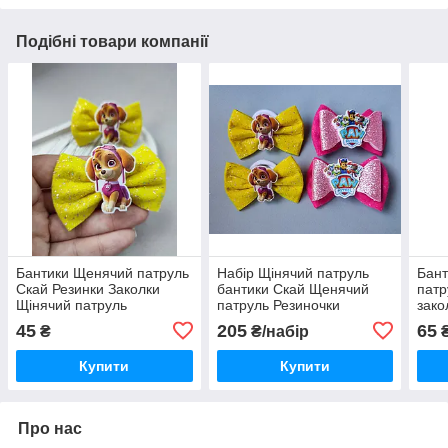
Подібні товари компанії
Бантики Щенячий патруль
Набір Щінячий патруль
Бант
Скай Резинки Заколки
бантики Скай Щенячий
патр
Щінячий патруль
патруль Резиночки
зако
Заколочки Резиночки
заколочки на вибір, 205
патр
45
205
65
₴
₴/набір
Щінячий патруль 45 грн
грн за набір
бант
Купити
Купити
Про нас