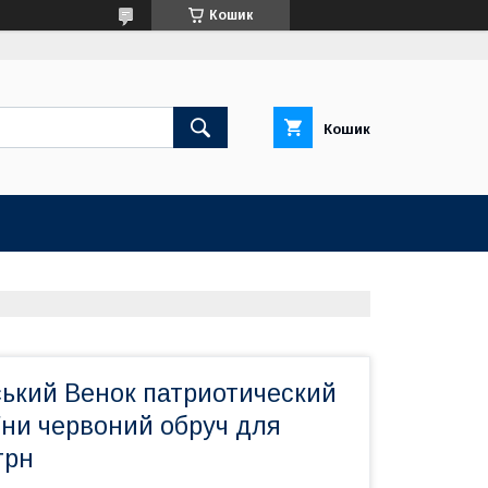
Кошик
Кошик
ський Венок патриотический
їни червоний обруч для
грн