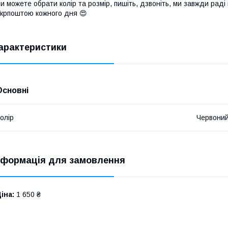
и можете обрати колір та розмір, пишіть, дзвоніть, ми завжди рад
крпоштою кожного дня 😍
арактеристики
Основні
олір
Червони
нформація для замовлення
іна:
1 650 ₴