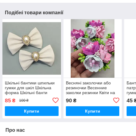
Подібні товари компанії
Шкільні бантики шпильки
Весняні заколочки або
Бант
гумки для шкіл Шкільна
резиночки Весенние
патр
форма Шкільні банти
заколки резинки Квіти на
гумк
Шкільний бант для
заколках чи резинках 90
шт.
85
90
45
₴
₴
100 ₴
родчинки 85 грн шт.
грн за 1 шт
Купити
Купити
Про нас