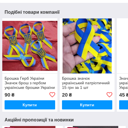
Подібні товари компанії
Брошка Герб України
Брошка значок
Знач
Значок брош з гербом
український патріотичний
укра
українське брошки України
15 грн за 1 шт
Укра
українські патріотичні
90
20
45
₴
₴
брошь випускник
Купити
Купити
Акційні пропозиції та новинки