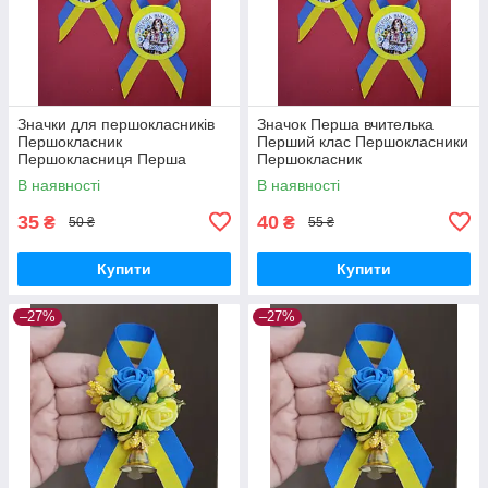
Значки для першокласників
Значок Перша вчителька
Першокласник
Перший клас Першокласники
Першокласниця Перша
Першокласник
вчителька брошки українські
Першокласниця Брошка
В наявності
В наявності
Перший дзвоник значок
Значки першокласників
35
40
₴
₴
50 ₴
55 ₴
Купити
Купити
–27%
–27%