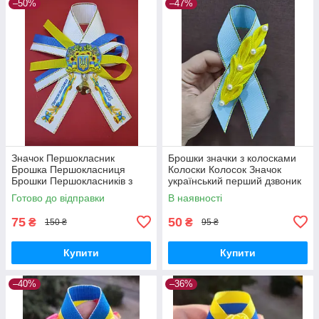
–50%
–47%
Значок Першокласник
Брошки значки з колосками
Брошка Першокласниця
Колоски Колосок Значок
Брошки Першокласників з
український перший дзвоник
дзвіночком
перший клас для
Готово до відправки
В наявності
першокласників
75
50
₴
₴
150 ₴
95 ₴
Купити
Купити
–40%
–36%