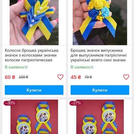
Колосок брошка українська
Брошка значок випускника
значок з колосками значки
для выпускников патріотичні
колоски патриотическая
українські жовто-сині значки
одежда значок ручна робота
України Брошки брошь 40 грн
В наявності
В наявності
якість
60
45
₴
₴
100 ₴
70 ₴
Купити
Купити
–30%
–27%