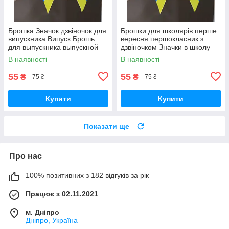
Брошка Значок дзвіночок для
Брошки для школярів перше
випускника Випуск Брошь
вересня першокласник з
для выпускника выпускной
дзвіночком Значки в школу
звонок звоночек 55 грн за 1
перший дзвоник перший клас
В наявності
В наявності
шт
55
55
₴
₴
75 ₴
75 ₴
Купити
Купити
Показати ще
Про нас
100% позитивних з 182 відгуків за рік
Працює з 02.11.2021
м. Дніпро
Дніпро, Україна