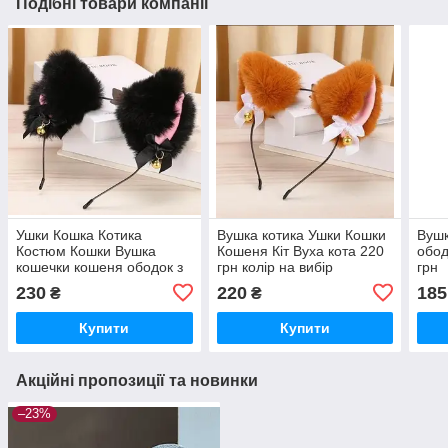
Подібні товари компанії
Ушки Кошка Котика
Вушка котика Ушки Кошки
Вушк
Костюм Кошки Вушка
Кошеня Кіт Вуха кота 220
обод
кошечки кошеня ободок з
грн колір на вибір
грн
вушками обруч с ушками
230
220
185
₴
₴
210 грн чорні
Купити
Купити
Акційні пропозиції та новинки
–23%