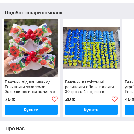
Подібні товари компанії
Бантики під вишиванку
Бантики патріотичні
Рези
Резиночки заколочки
резиночки або заколочки
укра
Заколки резинки калина з
30 грн за 1 шт, все в
Рези
калиною маки українські
наявності заколки
Детс
75
30
45
₴
₴
55 грн за 1 шт
українські украинские
Купити
Купити
Про нас