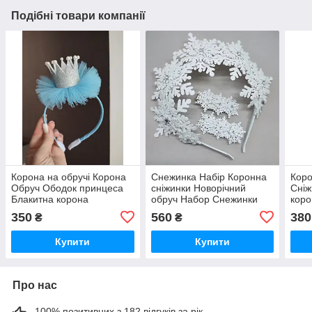
Подібні товари компанії
Корона на обручі Корона
Снежинка Набір Коронна
Коро
Обруч Ободок принцеса
сніжинки Новорічний
Сніж
Блакитна корона
обруч Набор Снежинки
коро
Новорічна корона
Снежинка Новогодний
сніж
350
560
380
₴
₴
Ободок Корона Сніжинки
обру
Купити
Купити
Про нас
100% позитивних з 182 відгуків за рік