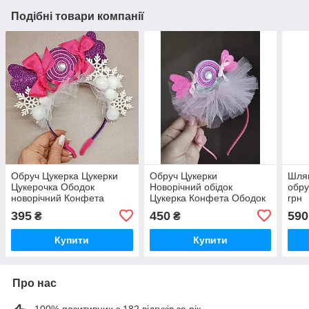
Подібні товари компанії
Обруч Цукерка Цукерки
Обруч Цукерки
Шля
Цукерочка Ободок
Новорічний обідок
обру
новорічний Конфета
Цукерка Конфета Ободок
грн
Конфетка Конфетки
Конфетки Новогодний
395
450
590
₴
₴
Новогодний обруч
обруч Новорічна цукерка
Цукерочка
Купити
Купити
Про нас
100% позитивних з 182 відгуків за рік