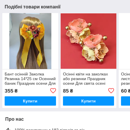
Подібні товари компанії
Бант осінній Заколка
Осінні квіти на заколках
Осін
Резинка 14*25 см Осенний
або резинки Праздник
лис
баник Праздник осени Для
осени Для свята осені
рези
свята осені осінні
Осенние резиночки
лист
355
85
60
₴
₴
резиночки заколка
заколочки бант бантики
фото
фото
Купити
Купити
Про нас
100% позитивних з 182 відгуків за рік