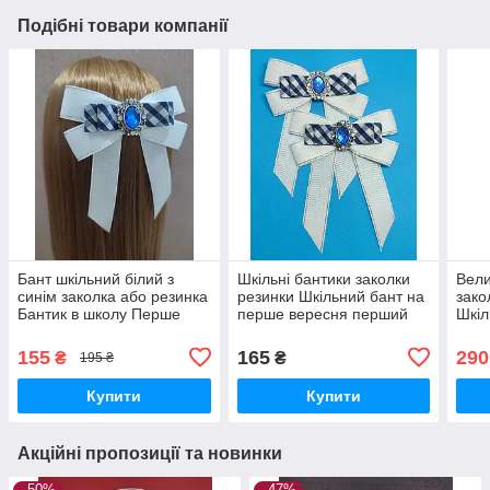
Подібні товари компанії
Бант шкільний білий з
Шкільні бантики заколки
Вели
синім заколка або резинка
резинки Шкільний бант на
зако
Бантик в школу Перше
перше вересня перший
Шкіл
вересня Перший дзвоник
дзвоник Бант в школу
Шко
Бантики шкільні
Пер
155
165
290
₴
₴
195 ₴
дзво
Купити
Купити
Акційні пропозиції та новинки
–50%
–47%