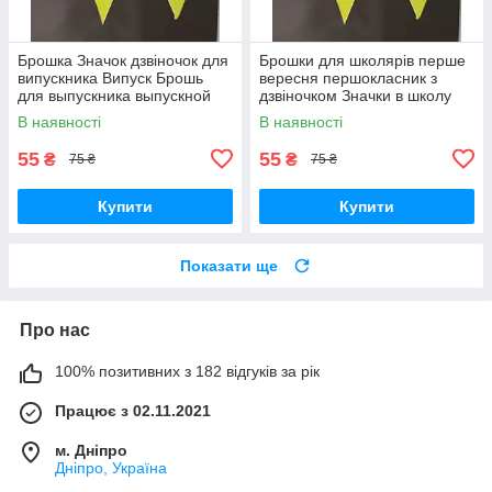
Брошка Значок дзвіночок для
Брошки для школярів перше
випускника Випуск Брошь
вересня першокласник з
для выпускника выпускной
дзвіночком Значки в школу
звонок звоночек 55 грн за 1
перший дзвоник перший клас
В наявності
В наявності
шт
55
55
₴
₴
75 ₴
75 ₴
Купити
Купити
Показати ще
Про нас
100% позитивних з 182 відгуків за рік
Працює з 02.11.2021
м. Дніпро
Дніпро, Україна