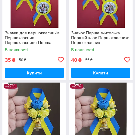
Значки для першокласників
Значок Перша вчителька
Першокласник
Перший клас Першокласники
Першокласниця Перша
Першокласник
вчителька брошки українські
Першокласниця Брошка
В наявності
В наявності
Перший дзвоник значок
Значки першокласників
35
40
₴
₴
50 ₴
55 ₴
Купити
Купити
–27%
–27%