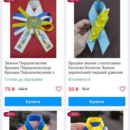
Значок Першокласник
Брошки значки з колосками
Брошка Першокласниця
Колоски Колосок Значок
Брошки Першокласників з
український перший дзвоник
дзвіночком
перший клас для
Готово до відправки
В наявності
першокласників
75
50
₴
₴
150 ₴
95 ₴
Купити
Купити
–40%
–36%