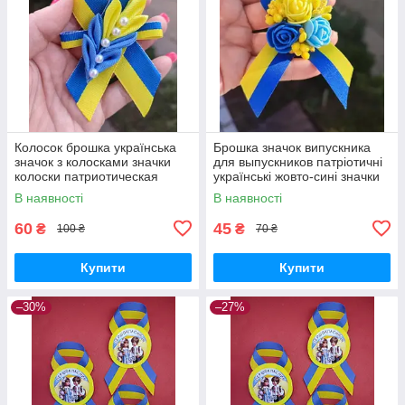
Колосок брошка українська
Брошка значок випускника
значок з колосками значки
для выпускников патріотичні
колоски патриотическая
українські жовто-сині значки
одежда значок ручна робота
України Брошки брошь 40 грн
В наявності
В наявності
якість
60
45
₴
₴
100 ₴
70 ₴
Купити
Купити
–30%
–27%