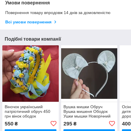
Умови повернення
Повернення товару впродовж 14 днів за домовленістю
Всі умови повернення
Подібні товари компанії
Віночок український
Вушка мишки Обруч
Осін
патріотичний обруч 450
Вушка мишеня Ободок
дитя
грн вінок ободок
Ушки мышки Новорічний
доро
обідок з вушками Ушками
обід
550
295
400
₴
₴
Мышка Мышки
Осен
осен